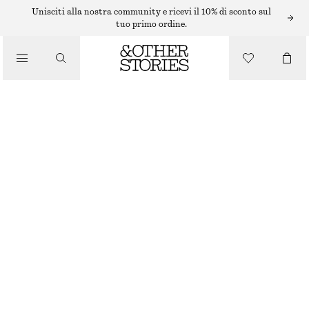
Unisciti alla nostra community e ricevi il 10% di sconto sul
tuo primo ordine.
BORSE TOTE
/
BORSA TOTE IN DENIM PICCOLA CON APPLICAZIONI
BORSE
€ 49
€ 69
ULTIMA OCCASIONE
CREMA
ONESIZE
TAGLIA