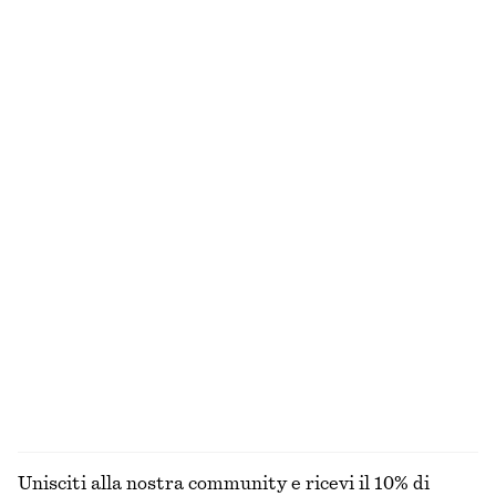
Abito midi in raso asimmetrico
Borsa a spalla in paglia con profili in pelle
€ 49
€ 99
€ 65
€ 89
Ultima occasione
Ultima occasione
Maglia in misto alpaca
Abito T-shirt midi asimmetrico
€ 69
€ 49
€ 69
Ultima occasione
T-shirt a coste
Blusa voluminosa con dettagli allacciati
€ 39
€ 69
€ 25
€ 59
Ultima occasione
Ultima occasione
Lana-cotone
ESPLORA TUTTI I PRODOTTI NELLA CATEGORIA
BORSE TOTE
Unisciti alla nostra community e ricevi il 10% di