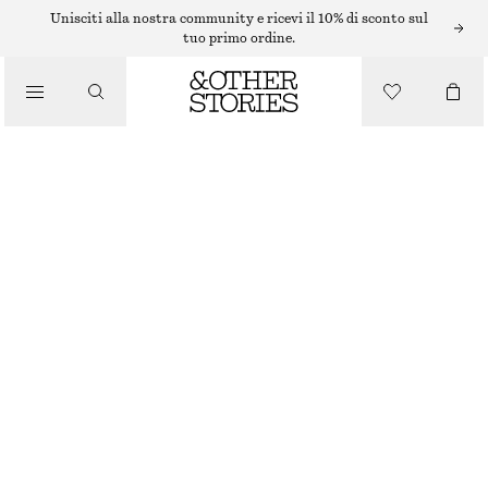
Unisciti alla nostra community e ricevi il 10% di sconto sul
/
tuo primo ordine.
MAKE-UP
/
PRODOTTI DI BELLEZZA
ROSSO ROSA ROSSETTO OPACO
€ 22
3.7 G | € 5 945.95 / 1 KG
ROSSO ROSA
+
14
SCEGLI LA TAGLIA
Trova in negozio