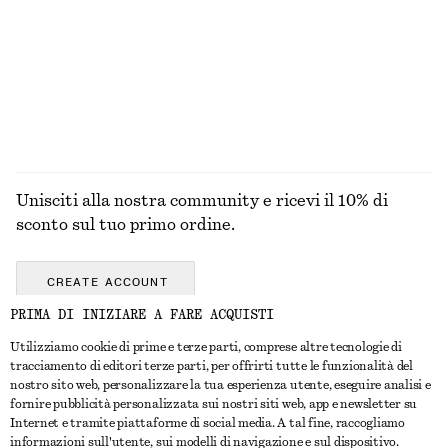
Unisciti alla nostra community e ricevi il 10% di
sconto sul tuo primo ordine.
CREATE ACCOUNT
PRIMA DI INIZIARE A FARE ACQUISTI
Utilizziamo cookie di prime e terze parti, comprese altre tecnologie di
CONTATTACI
tracciamento di editori terze parti, per offrirti tutte le funzionalità del
nostro sito web, personalizzare la tua esperienza utente, eseguire analisi e
Contattaci
Instagram
fornire pubblicità personalizzata sui nostri siti web, app e newsletter su
SERVIZIO CLIENTI
Internet e tramite piattaforme di social media. A tal fine, raccogliamo
Trova punti vendita
Pinterest
informazioni sull'utente, sui modelli di navigazione e sul dispositivo.