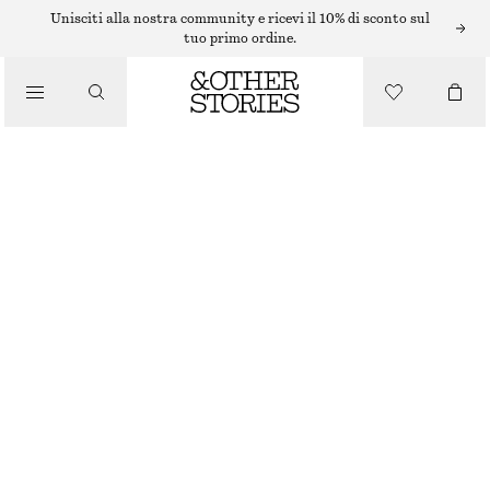
BRACCIALI
Unisciti alla nostra community e ricevi il 10% di sconto sul
tuo primo ordine.
/
GIOIELLI
BRACCIALE RIGIDO MINIMAL
/
€ 25
ACCESSORI
ESAURITO
ARGENTO
XS/S
M/L