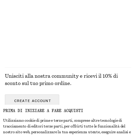
+
10
Sandali in pelle con cinturini
Set di orecchini a cerchio e a goccia
€ 119
€ 29
ESPLORA TUTTI I PRODOTTI NELLA CATEGORIA
GIOIELLI
Unisciti alla nostra community e ricevi il 10% di
sconto sul tuo primo ordine.
CREATE ACCOUNT
PRIMA DI INIZIARE A FARE ACQUISTI
Utilizziamo cookie di prime e terze parti, comprese altre tecnologie di
CONTATTACI
tracciamento di editori terze parti, per offrirti tutte le funzionalità del
nostro sito web, personalizzare la tua esperienza utente, eseguire analisi e