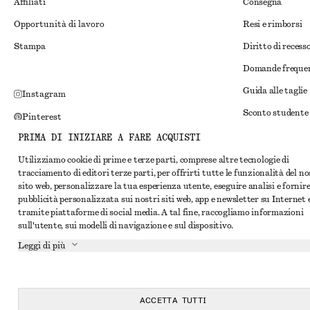
Affiliati
Consegna
Opportunità di lavoro
Resi e rimborsi
Stampa
Diritto di recess
Domande freque
Guida alle taglie
Instagram
Sconto studente
Pinterest
Risoluzione alte
PRIMA DI INIZIARE A FARE ACQUISTI
Facebook
Termini e condiz
Utilizziamo cookie di prime e terze parti, comprese altre tecnologie di
YouTube
tracciamento di editori terze parti, per offrirti tutte le funzionalità del n
Termini e condiz
TikTok
sito web, personalizzare la tua esperienza utente, eseguire analisi e fornir
pubblicità personalizzata sui nostri siti web, app e newsletter su Internet 
Cookie e condivis
tramite piattaforme di social media. A tal fine, raccogliamo informazioni
Impostazioni dei 
sull'utente, sui modelli di navigazione e sul dispositivo.
Leggi di più
Informativa sull
Condizioni del se
Dichiarazione di 
ACCETTA TUTTI