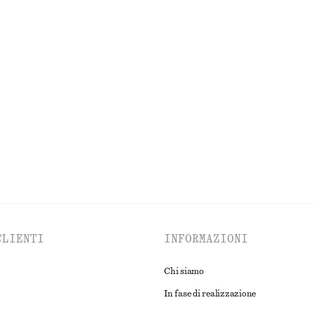
CESSORI
LABBRA
OCCHI E
SOPRACCIGLIA
CLIENTI
INFORMAZIONI
Chi siamo
In fase di realizzazione