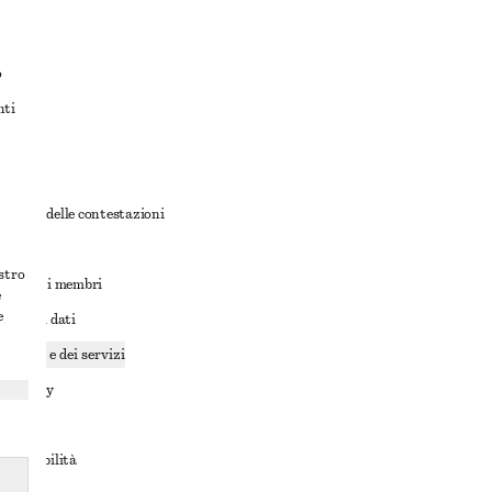
o
nti
rnativa delle contestazioni
ioni
ostro
ioni per i membri
e
e
ione dei dati
cookie e dei servizi
a privacy
rvizio
accessibilità