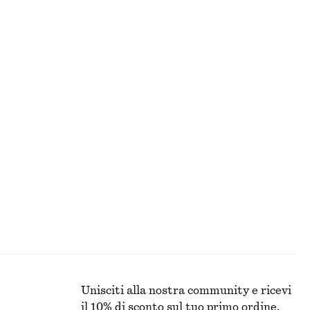
TUTTI I PRODOTTI
PER IL MAKE-UP
Unisciti alla nostra community e ricevi
il 10% di sconto sul tuo primo ordine.