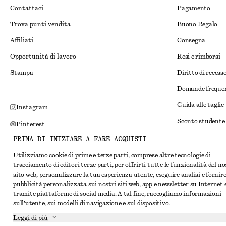
Contattaci
Pagamento
Trova punti vendita
Buono Regalo
Affiliati
Consegna
Opportunità di lavoro
Resi e rimborsi
Stampa
Diritto di recess
Domande freque
Guida alle taglie
Instagram
Sconto studente
Pinterest
Risoluzione alte
PRIMA DI INIZIARE A FARE ACQUISTI
Facebook
Termini e condiz
Utilizziamo cookie di prime e terze parti, comprese altre tecnologie di
YouTube
tracciamento di editori terze parti, per offrirti tutte le funzionalità del n
Termini e condiz
TikTok
sito web, personalizzare la tua esperienza utente, eseguire analisi e fornir
pubblicità personalizzata sui nostri siti web, app e newsletter su Internet 
Cookie e condivis
tramite piattaforme di social media. A tal fine, raccogliamo informazioni
Impostazioni dei 
sull'utente, sui modelli di navigazione e sul dispositivo.
Leggi di più
Informativa sull