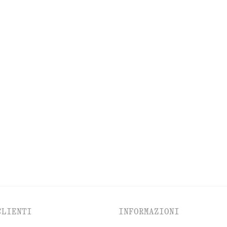
CESSORI
LABBRA
OCCHI E
SOPRACCIGLIA
CLIENTI
INFORMAZIONI