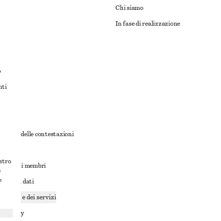
Chi siamo
In fase di realizzazione
o
nti
rnativa delle contestazioni
ioni
ostro
ioni per i membri
e
e
ione dei dati
cookie e dei servizi
a privacy