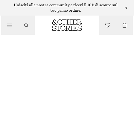
SMALTO PER UNGHIE
Unisciti alla nostra community e ricevi il 10% di sconto sul
tuo primo ordine.
/
PRODOTTI DI BELLEZZA
SMALTO PER UNGHIE PLATINUM VEIL
€ 12
10 ML | € 1 200 / 1 L
PLATINUM VEIL
+
31
SCEGLI LA TAGLIA