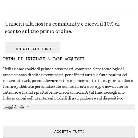
Unisciti alla nostra community e ricevi il 10% di
sconto sul tuo primo ordine.
CREATE ACCOUNT
PRIMA DI INIZIARE A FARE ACQUISTI
Utilizziamo cookie di prime e terze parti, comprese altre tecnologie di
CONTATTACI
tracciamento di editori terze parti, per offrirti tutte le funzionalità del
nostro sito web, personalizzare la tua esperienza utente, eseguire analisi e
Contattaci
Instagram
fornire pubblicità personalizzata sui nostri siti web, app e newsletter su
SERVIZIO CLIENTI
Internet e tramite piattaforme di social media. A tal fine, raccogliamo
Trova punti vendita
Pinterest
informazioni sull'utente, sui modelli di navigazione e sul dispositivo.
Pagamento
INFORMAZIONI
Affiliati
Facebook
Leggi di più
Buono Regalo
Chi siamo
Opportunità di lavoro
YouTube
Consegna
In fase di realizzazione
Stampa
TikTok
Resi e rimborsi
ACCETTA TUTTI