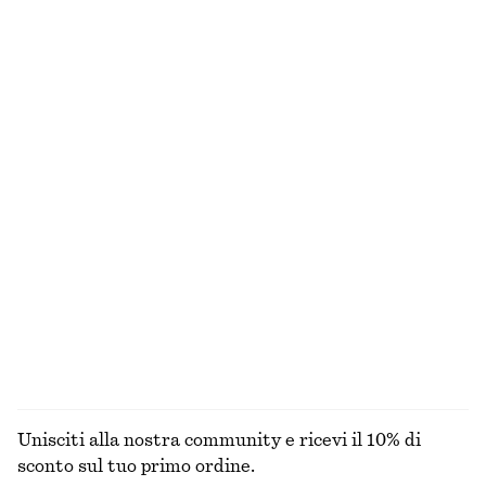
NUOVA GAMMA MAKE-UP
SCOPRI DI PIÙ
VISO
ACCESSORI
LABBRA
OCCHI E
SOPRACCIGLI
Unisciti alla nostra community e ricevi il 10% di
sconto sul tuo primo ordine.