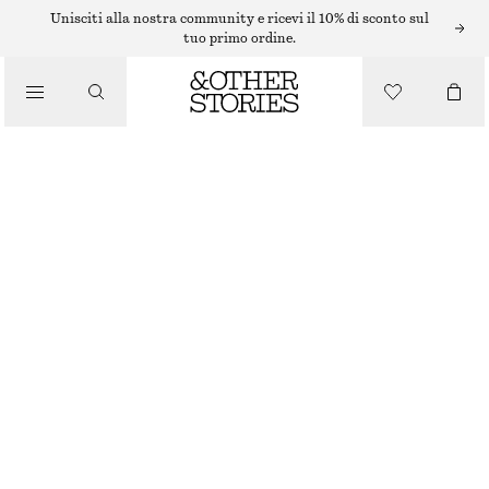
SMALTO PER UNGHIE
Unisciti alla nostra community e ricevi il 10% di sconto sul
tuo primo ordine.
/
PRODOTTI DI BELLEZZA
SUNLIT BUBBLE SMALTO PER UNGHIE
€ 7
9 ML | € 777.78 / 1 L
ESAURITO
SUNLIT BUBBLE
+
34
SCEGLI LA TAGLIA