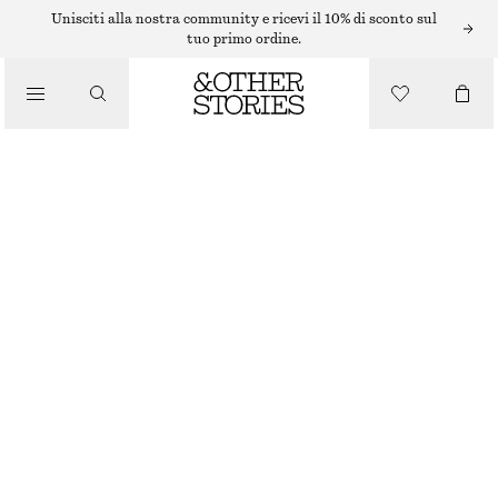
SMALTO PER UNGHIE
Unisciti alla nostra community e ricevi il 10% di sconto sul
tuo primo ordine.
/
PRODOTTI DI BELLEZZA
OCRE FANÉ SMALTO PER UNGHIE
€ 9
11 ML | € 818.18 / 1 L
ESAURITO
OCRE FANÉ
+
18
SCEGLI LA TAGLIA
Trova in negozio