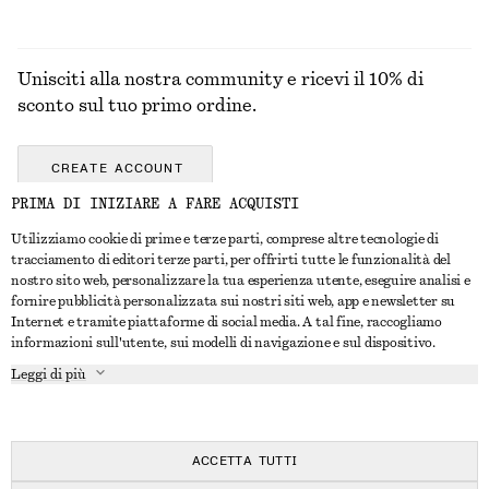
Unisciti alla nostra community e ricevi il 10% di
sconto sul tuo primo ordine.
CREATE ACCOUNT
PRIMA DI INIZIARE A FARE ACQUISTI
Utilizziamo cookie di prime e terze parti, comprese altre tecnologie di
CONTATTACI
tracciamento di editori terze parti, per offrirti tutte le funzionalità del
nostro sito web, personalizzare la tua esperienza utente, eseguire analisi e
Contattaci
Instagram
fornire pubblicità personalizzata sui nostri siti web, app e newsletter su
SERVIZIO CLIENTI
Internet e tramite piattaforme di social media. A tal fine, raccogliamo
Trova punti vendita
Pinterest
informazioni sull'utente, sui modelli di navigazione e sul dispositivo.
Pagamento
INFORMAZIONI
Affiliati
Facebook
Leggi di più
Buono Regalo
Chi siamo
Opportunità di lavoro
YouTube
Consegna
In fase di realizzazione
Stampa
TikTok
Resi e rimborsi
ACCETTA TUTTI
Diritto di recesso