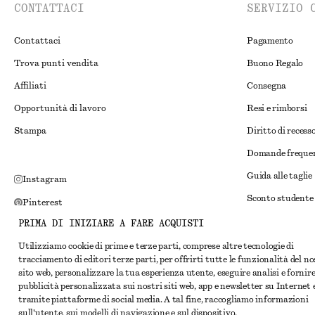
CONTATTACI
SERVIZIO 
Contattaci
Pagamento
Trova punti vendita
Buono Regalo
Affiliati
Consegna
Opportunità di lavoro
Resi e rimborsi
Stampa
Diritto di recess
Domande freque
Guida alle taglie
Instagram
Sconto studente
Pinterest
Risoluzione alte
PRIMA DI INIZIARE A FARE ACQUISTI
Facebook
Termini e condiz
Utilizziamo cookie di prime e terze parti, comprese altre tecnologie di
YouTube
tracciamento di editori terze parti, per offrirti tutte le funzionalità del n
Termini e condiz
TikTok
sito web, personalizzare la tua esperienza utente, eseguire analisi e fornir
pubblicità personalizzata sui nostri siti web, app e newsletter su Internet 
Cookie e condivis
tramite piattaforme di social media. A tal fine, raccogliamo informazioni
Impostazioni dei 
sull'utente, sui modelli di navigazione e sul dispositivo.