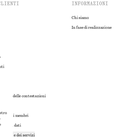
CLIENTI
INFORMAZIONI
Chi siamo
In fase di realizzazione
o
nti
rnativa delle contestazioni
ioni
ostro
ioni per i membri
e
e
ione dei dati
cookie e dei servizi