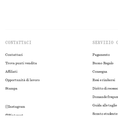
CONTATTACI
SERVIZIO 
Contattaci
Pagamento
Trova punti vendita
Buono Regalo
Affiliati
Consegna
Opportunità di lavoro
Resi e rimborsi
Stampa
Diritto di recess
Domande freque
Guida alle taglie
Instagram
Sconto studente
Pinterest