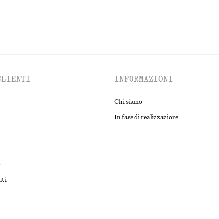
CLIENTI
INFORMAZIONI
Chi siamo
In fase di realizzazione
o
nti