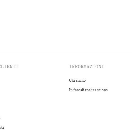
ESPLORA TUTTI I PRODOTTI NELLA CATEGORIA ABITI
CLIENTI
INFORMAZIONI
Chi siamo
In fase di realizzazione
o
nti