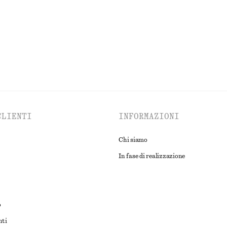
CLIENTI
INFORMAZIONI
Chi siamo
In fase di realizzazione
o
nti