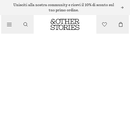
Unisciti alla nostra community e ricevi il 10% di sconto sul
tuo primo ordine.
/
TOP E T-SHIRT
POLO CON LAVORAZIONE A COSTE
€ 39
€ 69
/
ESAURITO
ABBIGLIAMENTO
AZZURRO
XS
S
M
L