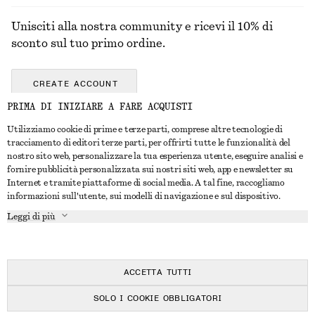
Unisciti alla nostra community e ricevi il 10% di
sconto sul tuo primo ordine.
CREATE ACCOUNT
PRIMA DI INIZIARE A FARE ACQUISTI
Utilizziamo cookie di prime e terze parti, comprese altre tecnologie di
CONTATTACI
tracciamento di editori terze parti, per offrirti tutte le funzionalità del
nostro sito web, personalizzare la tua esperienza utente, eseguire analisi e
Contattaci
Instagram
fornire pubblicità personalizzata sui nostri siti web, app e newsletter su
SERVIZIO CLIENTI
Internet e tramite piattaforme di social media. A tal fine, raccogliamo
Trova punti vendita
Pinterest
informazioni sull'utente, sui modelli di navigazione e sul dispositivo.
Pagamento
INFORMAZIONI
Affiliati
Facebook
Leggi di più
Buono Regalo
Chi siamo
Opportunità di lavoro
YouTube
Consegna
In fase di realizzazione
Stampa
TikTok
Resi e rimborsi
ACCETTA TUTTI
Diritto di recesso
SOLO I COOKIE OBBLIGATORI
Domande frequenti