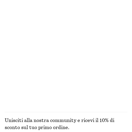
Cappello da pescatore in paglia intrecciata
T-shirt boxy in cotone
€ 39
€ 25
Nuovo
100% cotone biologico
+
7
Occhiali da sole con montatura ovale
T-shirt girocollo in cotone
€ 35
€ 25
100% cotone biologico
+
1
+
11
Abito midi dalla linea svasata
Mini abito in lino
€ 99
€ 79
Nuovo
Nuovo
100% lino
ESPLORA TUTTI I PRODOTTI NELLA CATEGORIA TOP
E T-SHIRT
Unisciti alla nostra community e ricevi il 10% di
sconto sul tuo primo ordine.