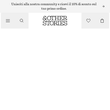
Unisciti alla nostra community e ricevi il 10% di sconto sul
tuo primo ordine.
/
TOP E T-SHIRT
CANOTTA A COSTE
€ 59
/
ABBIGLIAMENTO
MARRONE SCURO
XS
S
M
L
Guida alle taglie
TAGLIA