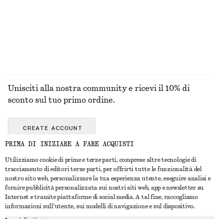
100% lino
ESPLORA TUTTI I PRODOTTI NELLA CATEGORIA
GIOIELLI
Unisciti alla nostra community e ricevi il 10% di
sconto sul tuo primo ordine.
CREATE ACCOUNT
PRIMA DI INIZIARE A FARE ACQUISTI
Utilizziamo cookie di prime e terze parti, comprese altre tecnologie di
CONTATTACI
tracciamento di editori terze parti, per offrirti tutte le funzionalità del
nostro sito web, personalizzare la tua esperienza utente, eseguire analisi e
Contattaci
Instagram
fornire pubblicità personalizzata sui nostri siti web, app e newsletter su
SERVIZIO CLIENTI
Internet e tramite piattaforme di social media. A tal fine, raccogliamo
Trova punti vendita
Pinterest
informazioni sull'utente, sui modelli di navigazione e sul dispositivo.
Pagamento
INFORMAZIONI