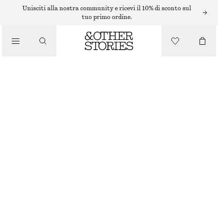
ANELLI
Unisciti alla nostra community e ricevi il 10% di sconto sul
tuo primo ordine.
/
GIOIELLI
ANELLO ICONICO A FORMA DI CONCHIGLIA
/
ACCESSORI
€ 29
ARGENTO
S
M
L
Guida alle taglie
TAGLIA