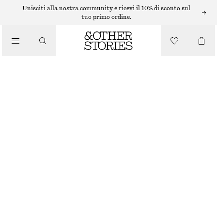
Unisciti alla nostra community e ricevi il 10% di sconto sul
/
tuo primo ordine.
BLUSE E CAMICIE
CAMICIA CON DETTAGLIO SCIARPA
/
€ 49
€ 99
ABBIGLIAMENTO
ULTIMA OCCASIONE
BEIGE A RIGHE
XS
S
M
L