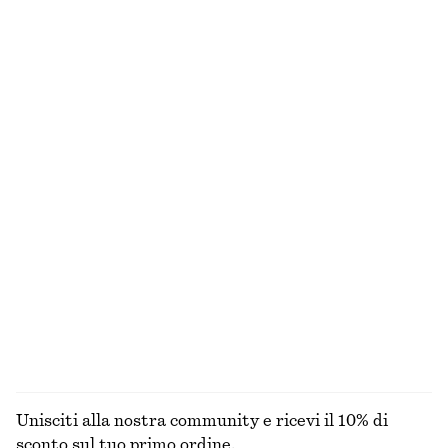
Ultima occasione
Ultima occasione
100% cotone
Camicia in cotone con cintura
Mini abito con cintura
€ 79
€ 49
€ 119
Nuovo
Ultima occasione
100% cotone
Cardigan in seta e cotone
Camicia in cotone
€ 45
€ 89
€ 49
€ 79
Ultima occasione
Ultima occasione
100% cotone
+
2
ESPLORA TUTTI I PRODOTTI NELLA CATEGORIA
BLUSE E CAMICIE
Unisciti alla nostra community e ricevi il 10% di
sconto sul tuo primo ordine.