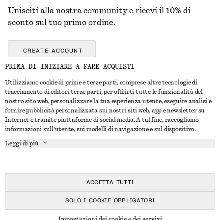
Unisciti alla nostra community e ricevi il 10% di
sconto sul tuo primo ordine.
CREATE ACCOUNT
PRIMA DI INIZIARE A FARE ACQUISTI
Utilizziamo cookie di prime e terze parti, comprese altre tecnologie di
CONTATTACI
tracciamento di editori terze parti, per offrirti tutte le funzionalità del
nostro sito web, personalizzare la tua esperienza utente, eseguire analisi e
Contattaci
Instagram
fornire pubblicità personalizzata sui nostri siti web, app e newsletter su
SERVIZIO CLIENTI
Internet e tramite piattaforme di social media. A tal fine, raccogliamo
Trova punti vendita
Pinterest
informazioni sull'utente, sui modelli di navigazione e sul dispositivo.
Pagamento
INFORMAZIONI
Affiliati
Facebook
Leggi di più
Buono Regalo
Chi siamo
Opportunità di lavoro
YouTube
Consegna
In fase di realizzazione
Stampa
TikTok
Resi e rimborsi
ACCETTA TUTTI
Diritto di recesso
SOLO I COOKIE OBBLIGATORI
Domande frequenti
© 2026 & OTHER STORIES
Impostazioni dei cookie e dei servizi