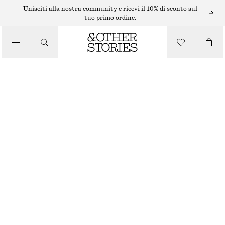
Unisciti alla nostra community e ricevi il 10% di sconto sul
/
tuo primo ordine.
BLUSE E CAMICIE
CAMICIA LUNGA IN COTONE CON COLLETTO ALTO
/
€ 39
€ 89
ABBIGLIAMENTO
ULTIMA OCCASIONE
BIANCO
XS
S
M
L