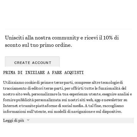
ABITI
Unisciti alla nostra community e ricevi il 10% di
sconto sul tuo primo ordine.
CREATE ACCOUNT
PRIMA DI INIZIARE A FARE ACQUISTI
Utilizziamo cookie di prime e terze parti, comprese altre tecnologie di
CONTATTACI
tracciamento di editori terze parti, per offrirti tutte le funzionalità del
nostro sito web, personalizzare la tua esperienza utente, eseguire analisi e
Contattaci
Instagram
fornire pubblicità personalizzata sui nostri siti web, app e newsletter su
SERVIZIO CLIENTI
Internet e tramite piattaforme di social media. A tal fine, raccogliamo
Trova punti vendita
Pinterest
informazioni sull'utente, sui modelli di navigazione e sul dispositivo.
Pagamento
INFORMAZIONI
Affiliati
Facebook
Leggi di più
Buono Regalo
Chi siamo
Opportunità di lavoro
YouTube
Consegna