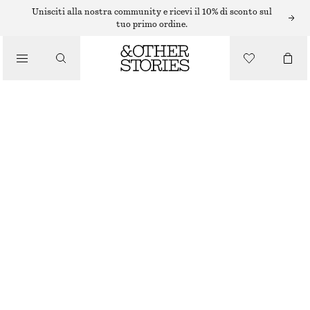
MINI ABITI
Unisciti alla nostra community e ricevi il 10% di sconto sul
tuo primo ordine.
/
ABITI
/
MINI ABITO A PORTAFOGLIO CON DETTAGLIO SCIARPA
ABBIGLIAMENTO
€ 45
€ 99
ULTIMA OCCASIONE
GIALLO
XS
S
M
L