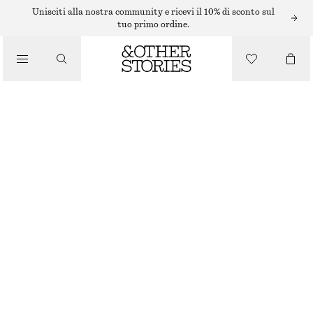
COLLANE
Unisciti alla nostra community e ricevi il 10% di sconto sul
tuo primo ordine.
/
GIOIELLI
CHOKER SCULTOREO
/
ACCESSORI
€ 35
ESAURITO
ORO
ONESIZE
TAGLIA