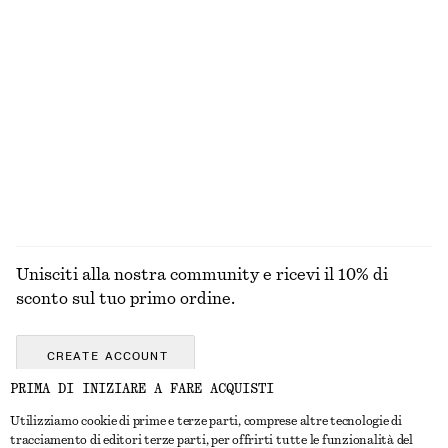
100% lino
Penny loafer in pelle
Abito lungo con pannelli
€ 129
€ 99
Nuovo
+
4
ESPLORA TUTTI I PRODOTTI NELLA CATEGORIA
GIOIELLI
Unisciti alla nostra community e ricevi il 10% di
sconto sul tuo primo ordine.
CREATE ACCOUNT
PRIMA DI INIZIARE A FARE ACQUISTI
Utilizziamo cookie di prime e terze parti, comprese altre tecnologie di
CONTATTACI
tracciamento di editori terze parti, per offrirti tutte le funzionalità del