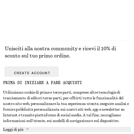
+
7
ESPLORA TUTTI I PRODOTTI NELLA CATEGORIA
GIOIELLI
Unisciti alla nostra community e ricevi il 10% di
sconto sul tuo primo ordine.
CREATE ACCOUNT
PRIMA DI INIZIARE A FARE ACQUISTI
Utilizziamo cookie di prime e terze parti, comprese altre tecnologie di
CONTATTACI
tracciamento di editori terze parti, per offrirti tutte le funzionalità del
nostro sito web, personalizzare la tua esperienza utente, eseguire analisi e
Contattaci
Instagram
fornire pubblicità personalizzata sui nostri siti web, app e newsletter su
SERVIZIO CLIENTI
Internet e tramite piattaforme di social media. A tal fine, raccogliamo
Trova punti vendita
Pinterest
informazioni sull'utente, sui modelli di navigazione e sul dispositivo.
Pagamento
INFORMAZIONI
Affiliati
Facebook
Leggi di più
Buono Regalo