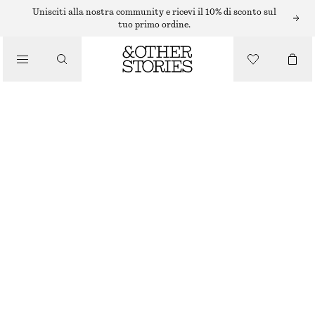
ORECCHINI
Unisciti alla nostra community e ricevi il 10% di sconto sul
tuo primo ordine.
/
GIOIELLI
ORECCHINI A CONCHIGLIA PLACCATI ARGENTO
/
€ 39
ACCESSORI
ARGENTO
ONESIZE
TAGLIA