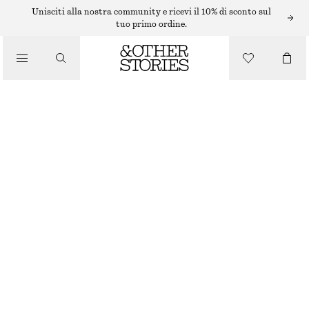
Unisciti alla nostra community e ricevi il 10% di sconto sul
BORSE A TRACOLLA
tuo primo ordine.
BORSA PICCOLA IN PAGLIA
/
€ 39
€ 69
BORSE
ULTIMA OCCASIONE
BEIGE
ONESIZE
TAGLIA