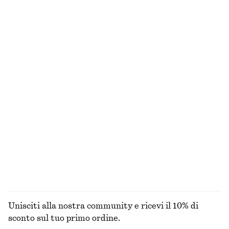
Shorts sartoriali in lino
Gonna midi a pieghe
€ 69
€ 49
€ 99
Ultima occasione
+
1
Abito midi svasato in lino
Pantaloni in cotone con pieghe
€ 59
€ 99
€ 49
€ 79
Ultima occasione
Ultima occasione
100% lino
100% cotone
Abito maxi a maglia aperta
Shorts a trapezio in raso
€ 49
€ 99
€ 49
€ 79
Ultima occasione
Ultima occasione
100% cotone
ESPLORA TUTTI I PRODOTTI NELLA CATEGORIA
BORSE A TRACOLLA
Unisciti alla nostra community e ricevi il 10% di
sconto sul tuo primo ordine.