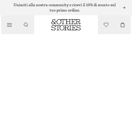
COLLANE
Unisciti alla nostra community e ricevi il 10% di sconto sul
tuo primo ordine.
/
GIOIELLI
COLLANA CON PERLE D'ACQUA DOLCE
/
ACCESSORI
€ 39
ESAURITO
BIANCO/ORO
ONESIZE
TAGLIA