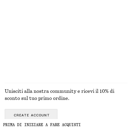
Occhiali da sole con montatura ovale
Cappello da pescatore all'uncinetto
€ 35
€ 39
+
1
T-shirt girocollo in cotone
Orecchini a cerchio con cristalli
€ 25
€ 29
100% cotone biologico
+
9
ESPLORA TUTTI I PRODOTTI NELLA CATEGORIA
GIOIELLI
Unisciti alla nostra community e ricevi il 10% di
sconto sul tuo primo ordine.
CREATE ACCOUNT
PRIMA DI INIZIARE A FARE ACQUISTI