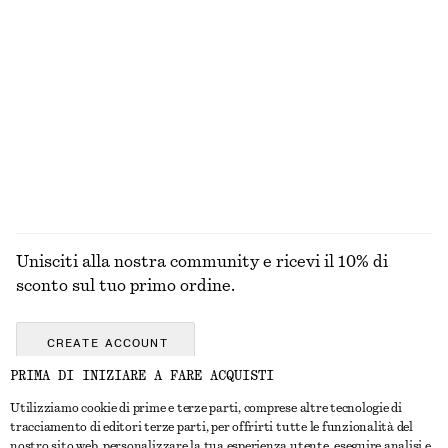
+
1
Sneakers adidas Handball Spezial
Portacarte piccolo
€ 110
€ 39
Nuovo
+
1
+
7
ESPLORA TUTTI I PRODOTTI NELLA CATEGORIA
CIONDOLI PER BORSE E PORTACHIAVI
Unisciti alla nostra community e ricevi il 10% di
sconto sul tuo primo ordine.
CREATE ACCOUNT
PRIMA DI INIZIARE A FARE ACQUISTI
Utilizziamo cookie di prime e terze parti, comprese altre tecnologie di
CONTATTACI
tracciamento di editori terze parti, per offrirti tutte le funzionalità del
nostro sito web, personalizzare la tua esperienza utente, eseguire analisi e