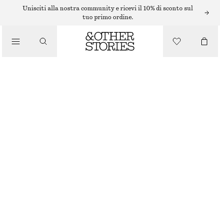
CIONDOLI PER BORSE E PORTACHIAVI
Unisciti alla nostra community e ricevi il 10% di sconto sul
tuo primo ordine.
CHARM PER BORSA A FORMA DI TULIPANO
€ 25
/
ACCESSORI
BIANCO SPORCO/GIALLO
ONESIZE
TAGLIA