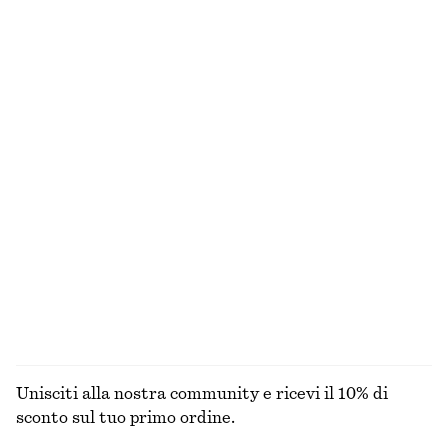
100% cotone
+
1
Abito midi in lino
Mini abito con volant
€ 45
€ 99
€ 35
€ 79
Ultima occasione
Ultima occasione
100% lino
100% cotone
Slip bikini classici
Abito midi in raso asimmetrico
€ 22
€ 29
€ 49
€ 99
Ultima occasione
Ultima occasione
ESPLORA TUTTI I PRODOTTI NELLA CATEGORIA
COSTUMI DA BAGNO
Unisciti alla nostra community e ricevi il 10% di
sconto sul tuo primo ordine.