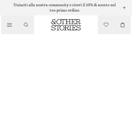
BIKINI
Unisciti alla nostra community e ricevi il 10% di sconto sul
tuo primo ordine.
/
COSTUMI DA BAGNO
TOP BIKINI A FASCIA IN TESSUTO LAVORATO
€ 9
€ 29
ULTIMA OCCASIONE
/
ABBIGLIAMENTO
NERO/BIANCO
32
34
36
38
40
42
44