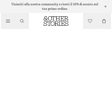
BIKINI
Unisciti alla nostra community e ricevi il 10% di sconto sul
tuo primo ordine.
/
COSTUMI DA BAGNO
TOP BIKINI A TRIANGOLO
€ 22
€ 29
ULTIMA OCCASIONE
/
ABBIGLIAMENTO
BLU SCURO/POIS BIANCHI
32
34
36
38
40
42
44