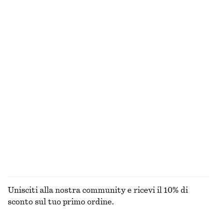
Slip bikini a vita alta
Top bikini con ruche
€ 29
€ 22
€ 29
Ultima occasione
Cappello da pescatore in paglia intrecciata
Slip bikini con sgambatura alta
€ 39
€ 22
€ 29
Ultima occasione
Slip bikini classici
Abito midi svasato in lino
€ 22
€ 29
€ 99
Ultima occasione
Nuovo
100% lino
ESPLORA TUTTI I PRODOTTI NELLA CATEGORIA
COSTUMI DA BAGNO
Unisciti alla nostra community e ricevi il 10% di
sconto sul tuo primo ordine.