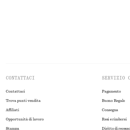
Abito in cotone arricciato
Mini abito in ra
€ 119
€ 45
€ 69
Nuovo
100% cotone
Ultima occasion
CONTATTACI
SERVIZIO 
Contattaci
Pagamento
Trova punti vendita
Buono Regalo
Affiliati
Consegna
Opportunità di lavoro
Resi e rimborsi
Stampa
Diritto di recess