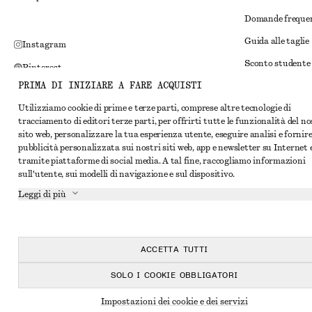
Domande freque
Guida alle taglie
Instagram
Sconto studente
Pinterest
PRIMA DI INIZIARE A FARE ACQUISTI
Risoluzione alte
Facebook
Utilizziamo cookie di prime e terze parti, comprese altre tecnologie di
Termini e condiz
YouTube
tracciamento di editori terze parti, per offrirti tutte le funzionalità del n
Termini e condiz
sito web, personalizzare la tua esperienza utente, eseguire analisi e fornir
TikTok
pubblicità personalizzata sui nostri siti web, app e newsletter su Internet 
Cookie e condivis
tramite piattaforme di social media. A tal fine, raccogliamo informazioni
sull'utente, sui modelli di navigazione e sul dispositivo.
Impostazioni dei 
Leggi di più
Informativa sull
Condizioni del se
Dichiarazione di 
ACCETTA TUTTI
SOLO I COOKIE OBBLIGATORI
Impostazioni dei cookie e dei servizi