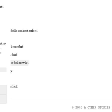
nti
rnativa delle contestazioni
ioni
ostro
ioni per i membri
e
e
ione dei dati
cookie e dei servizi
a privacy
rvizio
accessibilità
© 2026 & OTHER STORIES