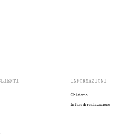
so
Blusa con lavorazione smock
€ 39
€ 79
e
Ultima occasione
ESPLORA TUTTI I PRODOTTI NELLA CATEGORIA ABITI
CLIENTI
INFORMAZIONI
Chi siamo
In fase di realizzazione
o