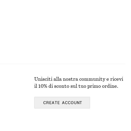
Mini abito in lino
€ 59
€ 89
Ultima occasione
100% lino
Unisciti alla nostra community e ricevi
il 10% di sconto sul tuo primo ordine.
CREATE ACCOUNT