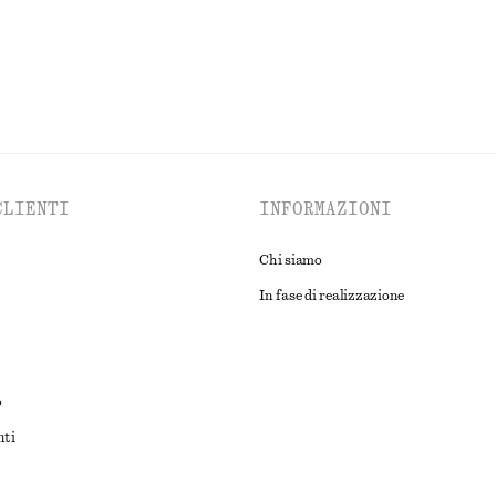
CLIENTI
INFORMAZIONI
Chi siamo
In fase di realizzazione
o
nti