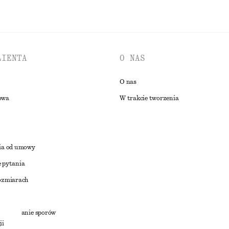
LIENTA
O NAS
O nas
owa
W trakcie tworzenia
ia od umowy
 pytania
ozmiarach
a
zstrzyganie sporów
ii