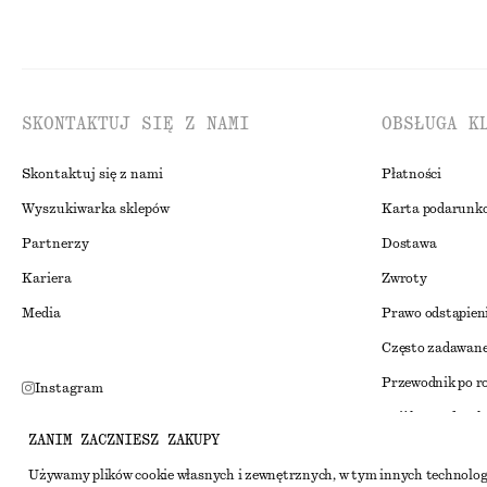
SKONTAKTUJ SIĘ Z NAMI
OBSŁUGA K
Skontaktuj się z nami
Płatności
Wyszukiwarka sklepów
Karta podarunk
Partnerzy
Dostawa
Kariera
Zwroty
Media
Prawo odstąpien
Często zadawane
Przewodnik po r
Instagram
Zniżka studenck
Pinterest
ZANIM ZACZNIESZ ZAKUPY
Alternatywne ro
Facebook
Używamy plików cookie własnych i zewnętrznych, w tym innych technolog