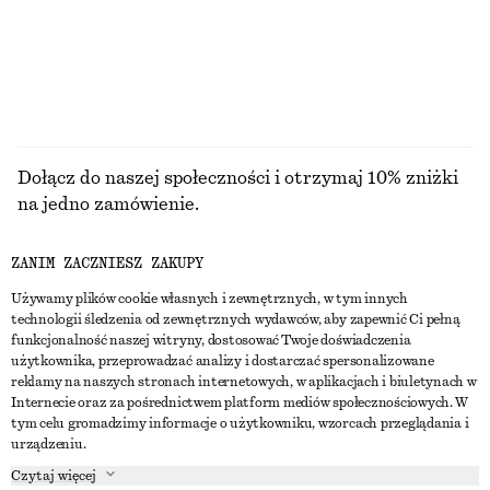
+
5
PRZEGLĄDAJ WSZYSTKIE PRODUKTY Z KATEGORII
TOPY I T-SHIRTY
Dołącz do naszej społeczności i otrzymaj 10% zniżki
na jedno zamówienie.
ZANIM ZACZNIESZ ZAKUPY
CREATE ACCOUNT
Używamy plików cookie własnych i zewnętrznych, w tym innych
technologii śledzenia od zewnętrznych wydawców, aby zapewnić Ci pełną
funkcjonalność naszej witryny, dostosować Twoje doświadczenia
SKONTAKTUJ SIĘ Z NAMI
użytkownika, przeprowadzać analizy i dostarczać spersonalizowane
reklamy na naszych stronach internetowych, w aplikacjach i biuletynach w
Skontaktuj się z nami
Instagram
Internecie oraz za pośrednictwem platform mediów społecznościowych. W
OBSŁUGA KLIENTA
tym celu gromadzimy informacje o użytkowniku, wzorcach przeglądania i
Wyszukiwarka sklepów
Pinterest
urządzeniu.
Płatności
O NAS
Partnerzy
Facebook
Czytaj więcej
Karta podarunkowa