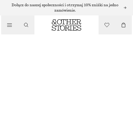
Dołącz do naszej społeczności i otrzymaj 10% zniżki na jedno
zamówienie.
/
TOPY I T-SHIRTY
BAWEŁNIANA KOSZULKA POLO Z PIKI
110 ZŁ
/
NAJNIŻSZA CENA W CIĄGU OSTATNICH 30 DNI PRZED OBNIŻKĄ:
110 ZŁ
UBRANIA
CENA REGULARNA:
220 ZŁ
OSTATNIA SZANSA
ŻÓŁTY/FIOLETOWE PASKI
XS
S
M
L