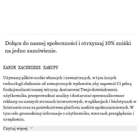
PRZEGLĄDAJ WSZYSTKIE PRODUKTY Z KATEGORII
TOPY I T-SHIRTY
Dołącz do naszej społeczności i otrzymaj 10% zniżki
na jedno zamówienie.
ZANIM ZACZNIESZ ZAKUPY
CREATE ACCOUNT
Używamy plików cookie własnych i zewnętrznych, w tym innych
technologii śledzenia od zewnętrznych wydawców, aby zapewnić Ci pełną
funkcjonalność naszej witryny, dostosować Twoje doświadczenia
SKONTAKTUJ SIĘ Z NAMI
użytkownika, przeprowadzać analizy i dostarczać spersonalizowane
reklamy na naszych stronach internetowych, w aplikacjach i biuletynach w
Skontaktuj się z nami
Instagram
Internecie oraz za pośrednictwem platform mediów społecznościowych. W
OBSŁUGA KLIENTA
tym celu gromadzimy informacje o użytkowniku, wzorcach przeglądania i
Wyszukiwarka sklepów
Pinterest
urządzeniu.
Płatności
O NAS
Partnerzy
Facebook
Czytaj więcej
Karta podarunkowa
O nas
Kariera
Youtube