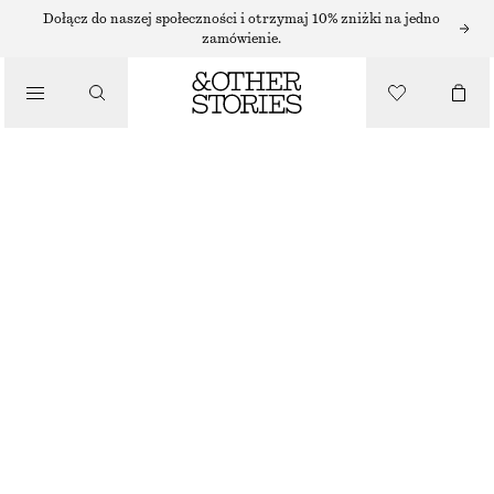
Dołącz do naszej społeczności i otrzymaj 10% zniżki na jedno
zamówienie.
/
TOPY I T-SHIRTY
DOPASOWANY T-SHIRT
70 ZŁ
/
NAJNIŻSZA CENA W CIĄGU OSTATNICH 30 DNI PRZED OBNIŻKĄ:
70 ZŁ
UBRANIA
CENA REGULARNA:
170 ZŁ
OSTATNIA SZANSA
FIOLETOWY/PASKI
XS
S
M
L