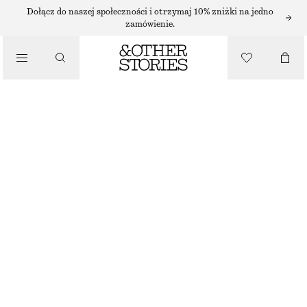
Dołącz do naszej społeczności i otrzymaj 10% zniżki na jedno
zamówienie.
CZÓŁENKA
/
SKÓRZANE CZÓŁENKA Z KRZYŻUJĄCYMI SIĘ PASKAMI
BUTY
210 ZŁ
NAJNIŻSZA CENA W CIĄGU OSTATNICH 30 DNI PRZED OBNIŻKĄ:
210 ZŁ
CENA REGULARNA:
490 ZŁ
OSTATNIA SZANSA
CZARNY
36
37
38
39
40
41