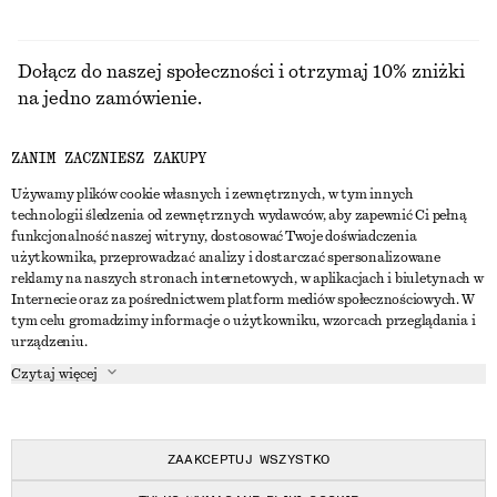
Dołącz do naszej społeczności i otrzymaj 10% zniżki
na jedno zamówienie.
ZANIM ZACZNIESZ ZAKUPY
CREATE ACCOUNT
Używamy plików cookie własnych i zewnętrznych, w tym innych
technologii śledzenia od zewnętrznych wydawców, aby zapewnić Ci pełną
funkcjonalność naszej witryny, dostosować Twoje doświadczenia
SKONTAKTUJ SIĘ Z NAMI
użytkownika, przeprowadzać analizy i dostarczać spersonalizowane
reklamy na naszych stronach internetowych, w aplikacjach i biuletynach w
Skontaktuj się z nami
Instagram
Internecie oraz za pośrednictwem platform mediów społecznościowych. W
OBSŁUGA KLIENTA
tym celu gromadzimy informacje o użytkowniku, wzorcach przeglądania i
Wyszukiwarka sklepów
Pinterest
urządzeniu.
Płatności
O NAS
Partnerzy
Facebook
Czytaj więcej
Karta podarunkowa
O nas
Kariera
Youtube
Dostawa
W trakcie tworzenia
Media
TikTok
Zwroty
ZAAKCEPTUJ WSZYSTKO
Prawo odstąpienia od umowy