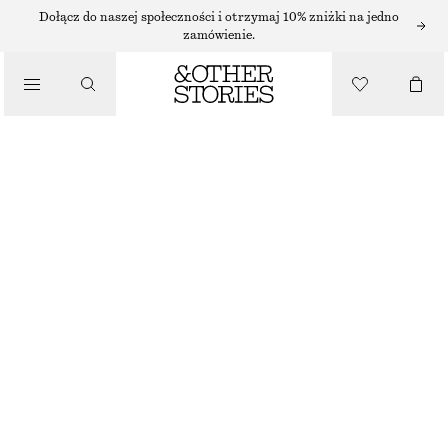
JEANSY Z WYSOKĄ TALIĄ
Dołącz do naszej społeczności i otrzymaj 10% zniżki na jedno
zamówienie.
/
JEANSY Z KRÓTKIMI WĄSKIMI NOGAWKAMI
JEANSY
150 ZŁ
NAJNIŻSZA CENA W CIĄGU OSTATNICH 30 DNI PRZED OBNIŻKĄ:
150 ZŁ
/
CENA REGULARNA:
340 ZŁ
UBRANIA
BRAK W MAGAZYNIE
BIAŁY
32
34
36
38
40
42
44