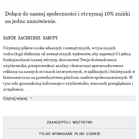
Dołącz do naszej społeczności i otrzymaj 10% zniżki
na jedno zamówienie.
ZANIM ZACZNIESZ ZAKUPY
CREATE ACCOUNT
Używamy plików cookie własnych i zewnętrznych, w tym innych
technologii śledzenia od zewnętrznych wydawców, aby zapewnić Ci pełną
funkcjonalność naszej witryny, dostosować Twoje doświadczenia
SKONTAKTUJ SIĘ Z NAMI
użytkownika, przeprowadzać analizy i dostarczać spersonalizowane
reklamy na naszych stronach internetowych, w aplikacjach i biuletynach w
Skontaktuj się z nami
Instagram
Internecie oraz za pośrednictwem platform mediów społecznościowych. W
OBSŁUGA KLIENTA
tym celu gromadzimy informacje o użytkowniku, wzorcach przeglądania i
Wyszukiwarka sklepów
Pinterest
urządzeniu.
Płatności
O NAS
Partnerzy
Facebook
Czytaj więcej
Karta podarunkowa
O nas
Kariera
Youtube
Dostawa
W trakcie tworzenia
Media
TikTok
Zwroty
ZAAKCEPTUJ WSZYSTKO
Prawo odstąpienia od umowy
TYLKO WYMAGANE PLIKI COOKIE