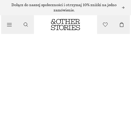
Dołącz do naszej społeczności i otrzymaj 10% zniżki na jedno
zamówienie.
/
KURTKI I PŁASZCZE
DWURZĘDOWY TRENCZ
360 ZŁ
NAJNIŻSZA CENA W CIĄGU OSTATNICH 30 DNI PRZED OBNIŻKĄ:
360 ZŁ
/
CENA REGULARNA:
550 ZŁ
UBRANIA
BRAK W MAGAZYNIE
CIEMNOBRĄZOWY
XS
S
M
L