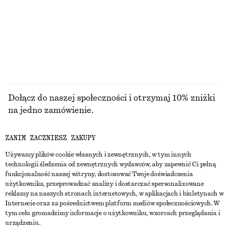
CENA REGULARNA:
390 ZŁ
CENA REGULARNA:
250 ZŁ
Ostatnia szansa
Ostatnia szansa
PRZEGLĄDAJ WSZYSTKIE PRODUKTY Z KATEGORII
KURTKI I PŁASZCZE
Dołącz do naszej społeczności i otrzymaj 10% zniżki
na jedno zamówienie.
ZANIM ZACZNIESZ ZAKUPY
CREATE ACCOUNT
Używamy plików cookie własnych i zewnętrznych, w tym innych
technologii śledzenia od zewnętrznych wydawców, aby zapewnić Ci pełną
funkcjonalność naszej witryny, dostosować Twoje doświadczenia
SKONTAKTUJ SIĘ Z NAMI
użytkownika, przeprowadzać analizy i dostarczać spersonalizowane
reklamy na naszych stronach internetowych, w aplikacjach i biuletynach w
Skontaktuj się z nami
Instagram
Internecie oraz za pośrednictwem platform mediów społecznościowych. W
OBSŁUGA KLIENTA
tym celu gromadzimy informacje o użytkowniku, wzorcach przeglądania i
Wyszukiwarka sklepów
Pinterest
urządzeniu.
Płatności