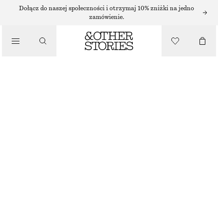
Dołącz do naszej społeczności i otrzymaj 10% zniżki na jedno
zamówienie.
/
TOPY I T-SHIRTY
STRAPPY TOP
60 ZŁ
NAJNIŻSZA CENA W CIĄGU OSTATNICH 30 DNI PRZED OBNIŻKĄ:
60 ZŁ
CENA REGULARNA:
85 ZŁ
/
UBRANIA
BRAK W MAGAZYNIE
CIEMNOBRĄZOWY
XS
S
M
L