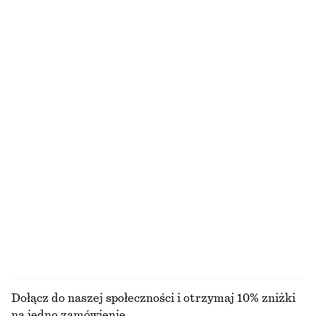
CENA REGULARNA:
350 ZŁ
CENA REGULARNA:
290 ZŁ
Ostatnia szansa
Ostatnia szansa
100% bawełna
Plisowane spodnie z bawełny i lnu
Kurtka ze sztruksowym kołnierzem
390 zł
550 zł
Bawełna-len
Nowość
Bawełniana kopertowa bluzka
Satynowa spódnica midi z wiązaniem
350 zł
120 zł
100% bawełna
NAJNIŻSZA CENA W CIĄGU OSTATNICH 30
DNI PRZED OBNIŻKĄ:
120 ZŁ
CENA REGULARNA:
290 ZŁ
Ostatnia szansa
PRZEGLĄDAJ WSZYSTKIE PRODUKTY Z KATEGORII
TOPY I T-SHIRTY
Dołącz do naszej społeczności i otrzymaj 10% zniżki
na jedno zamówienie.