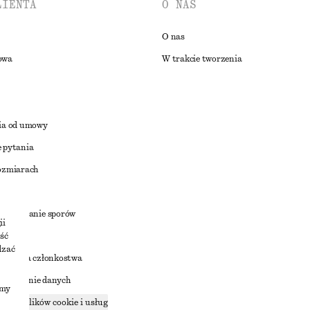
LIENTA
O NAS
O nas
owa
W trakcie tworzenia
ia od umowy
 pytania
ozmiarach
a
zstrzyganie sporów
ii
ść
dzać
nowienia członkostwa
ostępnianie danych
imy
zące plików cookie i usług