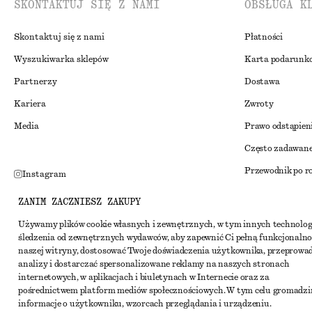
SKONTAKTUJ SIĘ Z NAMI
OBSŁUGA K
Skontaktuj się z nami
Płatności
Wyszukiwarka sklepów
Karta podarunk
Partnerzy
Dostawa
Kariera
Zwroty
Media
Prawo odstąpien
Często zadawane
Przewodnik po r
Instagram
Zniżka studenck
Pinterest
ZANIM ZACZNIESZ ZAKUPY
Alternatywne ro
Facebook
Używamy plików cookie własnych i zewnętrznych, w tym innych technolog
śledzenia od zewnętrznych wydawców, aby zapewnić Ci pełną funkcjonalno
Regulamin
Youtube
naszej witryny, dostosować Twoje doświadczenia użytkownika, przeprowa
Warunki i posta
analizy i dostarczać spersonalizowane reklamy na naszych stronach
TikTok
internetowych, w aplikacjach i biuletynach w Internecie oraz za
Pliki cookie i ud
pośrednictwem platform mediów społecznościowych. W tym celu gromadz
informacje o użytkowniku, wzorcach przeglądania i urządzeniu.
Ustawienia dotyc