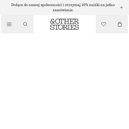
SPÓDNICE DO KOLAN
Dołącz do naszej społeczności i otrzymaj 10% zniżki na jedno
zamówienie.
/
SPÓDNICE
SPÓDNICA DO KOLAN
170 ZŁ
NAJNIŻSZA CENA W CIĄGU OSTATNICH 30 DNI PRZED OBNIŻKĄ:
170 ZŁ
/
CENA REGULARNA:
290 ZŁ
UBRANIA
OSTATNIA SZANSA
FIOLETOWY/WZÓR PAISLEY
32
34
36
38
40
42
44