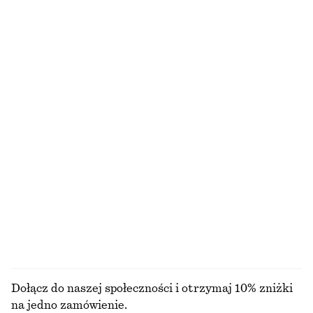
SZUKASZ CZEGOŚ INNEGO?
ODKRYJ POZOSTAŁE KOLEKCJE
DZIANINA
SUKIENKI
AKCESORIA
KURTKI I
PŁASZCZE
Dołącz do naszej społeczności i otrzymaj 10% zniżki
na jedno zamówienie.