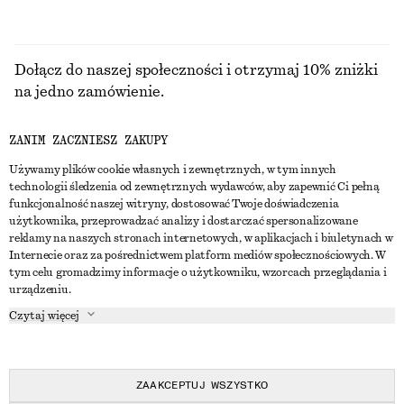
Dołącz do naszej społeczności i otrzymaj 10% zniżki
na jedno zamówienie.
ZANIM ZACZNIESZ ZAKUPY
CREATE ACCOUNT
Używamy plików cookie własnych i zewnętrznych, w tym innych
technologii śledzenia od zewnętrznych wydawców, aby zapewnić Ci pełną
funkcjonalność naszej witryny, dostosować Twoje doświadczenia
SKONTAKTUJ SIĘ Z NAMI
użytkownika, przeprowadzać analizy i dostarczać spersonalizowane
reklamy na naszych stronach internetowych, w aplikacjach i biuletynach w
Skontaktuj się z nami
Instagram
Internecie oraz za pośrednictwem platform mediów społecznościowych. W
OBSŁUGA KLIENTA
tym celu gromadzimy informacje o użytkowniku, wzorcach przeglądania i
Wyszukiwarka sklepów
Pinterest
urządzeniu.
Płatności
O NAS
Partnerzy
Facebook
Czytaj więcej
Karta podarunkowa
O nas
Kariera
Youtube
Dostawa
W trakcie tworzenia
Media
TikTok
Zwroty
ZAAKCEPTUJ WSZYSTKO