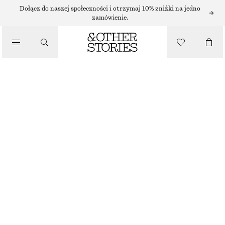
Dołącz do naszej społeczności i otrzymaj 10% zniżki na jedno
zamówienie.
/
BLUZKI I KOSZULE
BAWEŁNIANA KOSZULA Z KRÓTKIM RĘKAWEM
150 ZŁ
/
NAJNIŻSZA CENA W CIĄGU OSTATNICH 30 DNI PRZED OBNIŻKĄ:
150 ZŁ
UBRANIA
CENA REGULARNA:
250 ZŁ
OSTATNIA SZANSA
BIAŁY
32
34
36
38
40
42
44