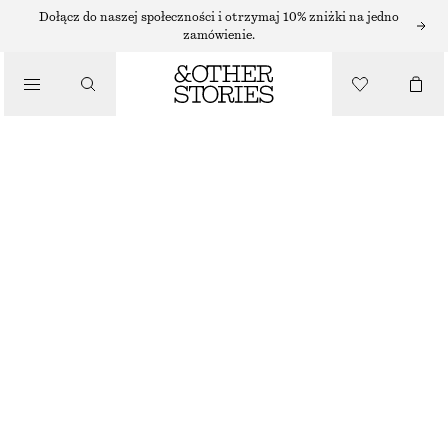
Dołącz do naszej społeczności i otrzymaj 10% zniżki na jedno
/
zamówienie.
BLUZKI I KOSZULE
FALBANIASTA BLUZKA ZE STÓJKĄ
150 ZŁ
/
NAJNIŻSZA CENA W CIĄGU OSTATNICH 30 DNI PRZED OBNIŻKĄ:
150 ZŁ
UBRANIA
CENA REGULARNA:
390 ZŁ
OSTATNIA SZANSA
PANTERKA
XS
S
M
L