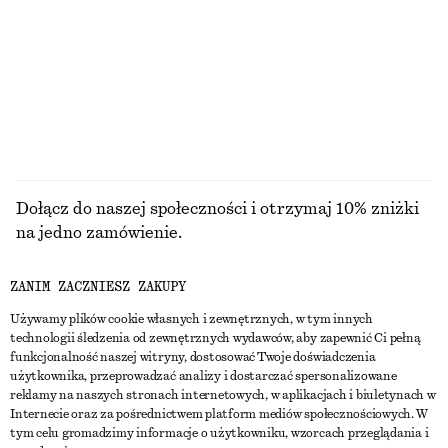
DNI PRZED OBNIŻKĄ:
DNI PRZED OBNIŻKĄ:
190 ZŁ
210 ZŁ
CENA REGULARNA:
390 ZŁ
CENA REGULARNA:
350 ZŁ
Ostatnia szansa
Ostatnia szansa
+
2
PRZEGLĄDAJ WSZYSTKIE PRODUKTY Z KATEGORII
BLUZKI I KOSZULE
Dołącz do naszej społeczności i otrzymaj 10% zniżki
na jedno zamówienie.
ZANIM ZACZNIESZ ZAKUPY
CREATE ACCOUNT
Używamy plików cookie własnych i zewnętrznych, w tym innych
technologii śledzenia od zewnętrznych wydawców, aby zapewnić Ci pełną
funkcjonalność naszej witryny, dostosować Twoje doświadczenia
SKONTAKTUJ SIĘ Z NAMI
użytkownika, przeprowadzać analizy i dostarczać spersonalizowane
reklamy na naszych stronach internetowych, w aplikacjach i biuletynach w
Skontaktuj się z nami
Instagram
Internecie oraz za pośrednictwem platform mediów społecznościowych. W
OBSŁUGA KLIENTA
tym celu gromadzimy informacje o użytkowniku, wzorcach przeglądania i
Wyszukiwarka sklepów
Pinterest