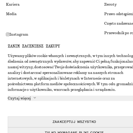
Kariera
Zwroty
Media
Prawo odstąpien
Często zadawane
Przewodnik po r
Instagram
Zniżka studenck
Pinterest
ZANIM ZACZNIESZ ZAKUPY
Alternatywne ro
Facebook
Używamy plików cookie własnych i zewnętrznych, w tym innych technolog
śledzenia od zewnętrznych wydawców, aby zapewnić Ci pełną funkcjonalno
Regulamin
Youtube
naszej witryny, dostosować Twoje doświadczenia użytkownika, przeprowa
Warunki i posta
analizy i dostarczać spersonalizowane reklamy na naszych stronach
TikTok
internetowych, w aplikacjach i biuletynach w Internecie oraz za
Pliki cookie i ud
pośrednictwem platform mediów społecznościowych. W tym celu gromadz
informacje o użytkowniku, wzorcach przeglądania i urządzeniu.
Ustawienia dotyc
Czytaj więcej
Polityka prywat
Warunki korzyst
Oświadczenie o d
ZAAKCEPTUJ WSZYSTKO
TYLKO WYMAGANE PLIKI COOKIE