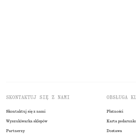
Spódnica do kolan
290 zł
450 zł
Nowość
Nowość
SKONTAKTUJ SIĘ Z NAMI
OBSŁUGA K
Skontaktuj się z nami
Płatności
Wyszukiwarka sklepów
Karta podarunk
Partnerzy
Dostawa