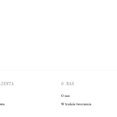
100% bawełna organiczna
Dopasowana sukienka midi z rozszerzanym dołem
Dwurzędowy trencz oversize
790 zł
100% bawełna
PRZEGLĄDAJ WSZYSTKIE PRODUKTY Z KATEGORII BIŻUTERIA
LIENTA
O NAS
O nas
owa
W trakcie tworzenia