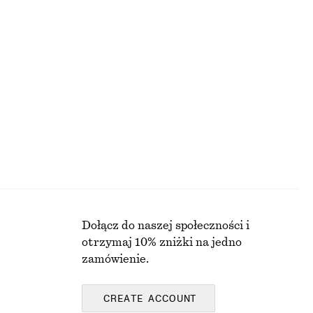
Lniana sukienka mini
350 zł
Nowość
100% len
Dołącz do naszej społeczności i
otrzymaj 10% zniżki na jedno
zamówienie.
CREATE ACCOUNT