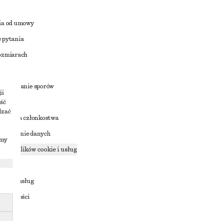
ia od umowy
 pytania
ozmiarach
a
zstrzyganie sporów
ii
ść
dzać
nowienia członkostwa
ostępnianie danych
imy
zące plików cookie i usług
ności
ania z usług
ostępności