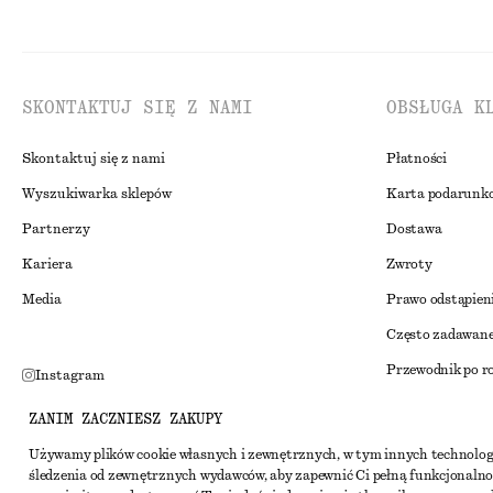
SKONTAKTUJ SIĘ Z NAMI
OBSŁUGA K
Skontaktuj się z nami
Płatności
Wyszukiwarka sklepów
Karta podarunk
Partnerzy
Dostawa
Kariera
Zwroty
Media
Prawo odstąpien
Często zadawane
Przewodnik po r
Instagram
Zniżka studenck
Pinterest
ZANIM ZACZNIESZ ZAKUPY
Alternatywne ro
Facebook
Używamy plików cookie własnych i zewnętrznych, w tym innych technolog
śledzenia od zewnętrznych wydawców, aby zapewnić Ci pełną funkcjonalno
Regulamin
Youtube