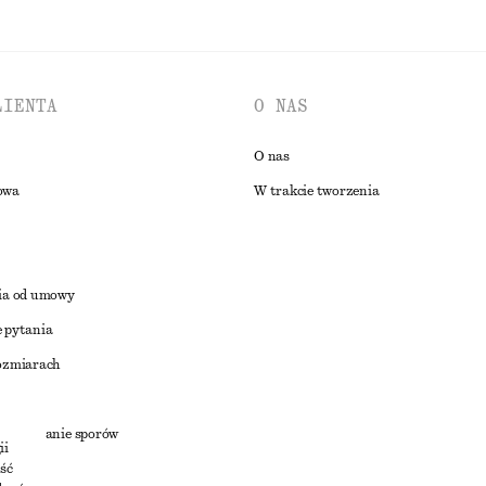
LIENTA
O NAS
O nas
owa
W trakcie tworzenia
ia od umowy
 pytania
ozmiarach
a
zstrzyganie sporów
ii
ść