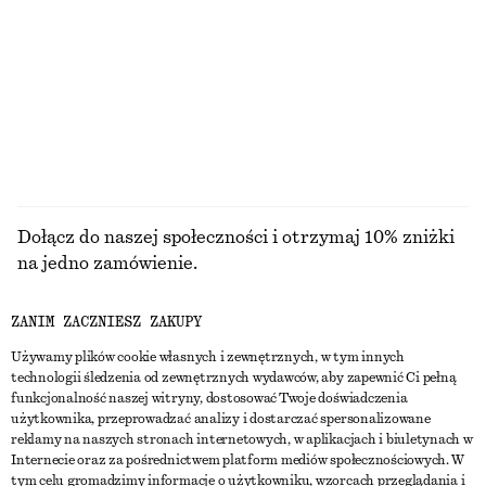
Kostium kąpielowy na jedno ramię
Kapelusz bucket hat z rafii
290 zł
170 zł
PRZEGLĄDAJ WSZYSTKIE PRODUKTY Z KATEGORII
BIŻUTERIA
Dołącz do naszej społeczności i otrzymaj 10% zniżki
na jedno zamówienie.
ZANIM ZACZNIESZ ZAKUPY
CREATE ACCOUNT
Używamy plików cookie własnych i zewnętrznych, w tym innych
technologii śledzenia od zewnętrznych wydawców, aby zapewnić Ci pełną
funkcjonalność naszej witryny, dostosować Twoje doświadczenia
SKONTAKTUJ SIĘ Z NAMI
użytkownika, przeprowadzać analizy i dostarczać spersonalizowane
reklamy na naszych stronach internetowych, w aplikacjach i biuletynach w
Skontaktuj się z nami
Instagram
Internecie oraz za pośrednictwem platform mediów społecznościowych. W
OBSŁUGA KLIENTA
tym celu gromadzimy informacje o użytkowniku, wzorcach przeglądania i