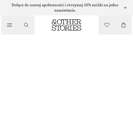
NASZYJNIKI
Dołącz do naszej społeczności i otrzymaj 10% zniżki na jedno
zamówienie.
/
BIŻUTERIA
NASZYJNIK Z ELEMENTÓW W KSZTAŁCIE MUSZLI
/
220 ZŁ
AKCESORIA
SREBRNY
ONESIZE
ROZMIAR