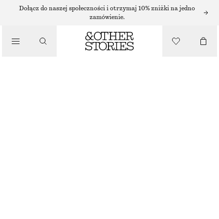
Dołącz do naszej społeczności i otrzymaj 10% zniżki na jedno
zamówienie.
/
TOPY I T-SHIRTY
TOP Z WIĄZANIEM Z PRZODU
90 ZŁ
/
NAJNIŻSZA CENA W CIĄGU OSTATNICH 30 DNI PRZED OBNIŻKĄ:
90 ZŁ
UBRANIA
CENA REGULARNA:
250 ZŁ
OSTATNIA SZANSA
FIOLETOWY
XS
S
M
L