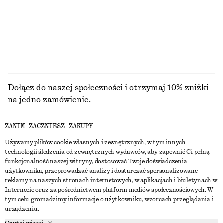
100% bawełna organiczna
+
11
PRZEGLĄDAJ WSZYSTKIE PRODUKTY Z KATEGORII
TOPY I T-SHIRTY
Dołącz do naszej społeczności i otrzymaj 10% zniżki
na jedno zamówienie.
ZANIM ZACZNIESZ ZAKUPY
CREATE ACCOUNT
Używamy plików cookie własnych i zewnętrznych, w tym innych
technologii śledzenia od zewnętrznych wydawców, aby zapewnić Ci pełną
funkcjonalność naszej witryny, dostosować Twoje doświadczenia
SKONTAKTUJ SIĘ Z NAMI
użytkownika, przeprowadzać analizy i dostarczać spersonalizowane
reklamy na naszych stronach internetowych, w aplikacjach i biuletynach w
Skontaktuj się z nami
Instagram
Internecie oraz za pośrednictwem platform mediów społecznościowych. W
OBSŁUGA KLIENTA
tym celu gromadzimy informacje o użytkowniku, wzorcach przeglądania i
Wyszukiwarka sklepów
Pinterest
urządzeniu.
Płatności
O NAS
Partnerzy
Facebook