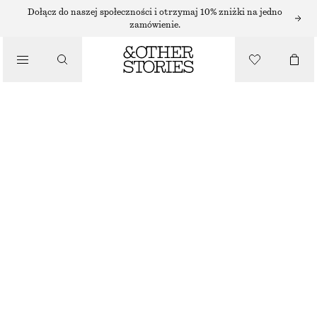
KOLCZYKI
Dołącz do naszej społeczności i otrzymaj 10% zniżki na jedno
zamówienie.
/
BIŻUTERIA
GEOMETRYCZNE KOLCZYKI
/
110 ZŁ
AKCESORIA
NAJNIŻSZA CENA W CIĄGU OSTATNICH 30 DNI PRZED OBNIŻKĄ:
110 ZŁ
CENA REGULARNA:
220 ZŁ
BRAK W MAGAZYNIE
ZŁOTY
ONESIZE