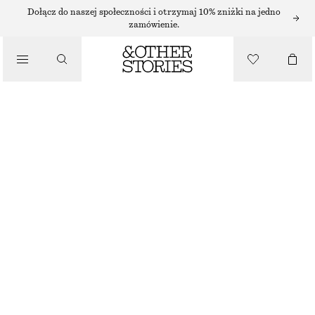
KOLCZYKI
Dołącz do naszej społeczności i otrzymaj 10% zniżki na jedno
zamówienie.
/
BIŻUTERIA
KOLCZYKI KOŁA Z PERŁĄ I FRĘDZLEM
/
170 ZŁ
AKCESORIA
BRAK W MAGAZYNIE
SREBRNY/CZARNY
ONESIZE
ROZMIAR