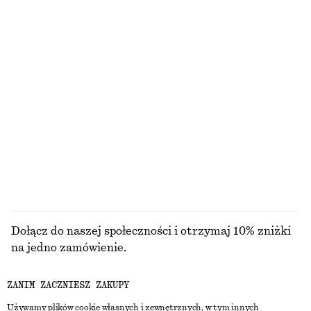
Jedwabna apaszka z nadrukiem
Bawełniany top z baskinką
250 zł
390 zł
100% jedwab
Dostępne wyłącznie online
Kolczyki półkoła z kwarcem awenturynowym
Wełniany kołnierz
150 zł
290 zł
Nowość
Wełna-moher
+
1
PRZEGLĄDAJ WSZYSTKIE PRODUKTY Z KATEGORII
BIŻUTERIA
Dołącz do naszej społeczności i otrzymaj 10% zniżki
na jedno zamówienie.
ZANIM ZACZNIESZ ZAKUPY
CREATE ACCOUNT
Używamy plików cookie własnych i zewnętrznych, w tym innych