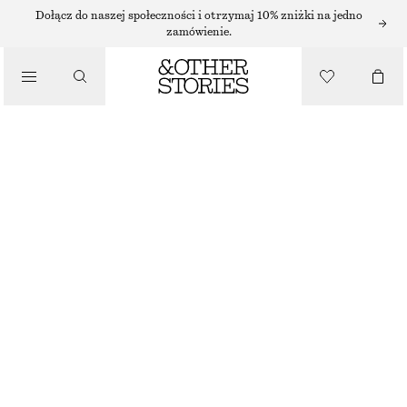
Dołącz do naszej społeczności i otrzymaj 10% zniżki na jedno
KOZAKI
zamówienie.
/
KOZAKI
SKÓRZANE KOZAKI NA OBCASIE
/
600 ZŁ
BUTY
NAJNIŻSZA CENA W CIĄGU OSTATNICH 30 DNI PRZED OBNIŻKĄ:
600 ZŁ
CENA REGULARNA:
1250 ZŁ
BRAK W MAGAZYNIE
CZARNY
36
37
38
39
40
41
42