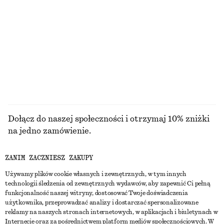
110 zł
110 zł
NAJNIŻSZA CENA W CIĄGU OSTATNICH 30
NAJNIŻSZA CENA W CIĄGU OSTATNICH 30
DNI PRZED OBNIŻKĄ:
DNI PRZED OBNIŻKĄ:
110 ZŁ
110 ZŁ
CENA REGULARNA:
250 ZŁ
CENA REGULARNA:
220 ZŁ
Ostatnia szansa
Ostatnia szansa
+
2
PRZEGLĄDAJ WSZYSTKIE PRODUKTY Z KATEGORII
KOZAKI
Dołącz do naszej społeczności i otrzymaj 10% zniżki
na jedno zamówienie.
ZANIM ZACZNIESZ ZAKUPY
CREATE ACCOUNT
Używamy plików cookie własnych i zewnętrznych, w tym innych
technologii śledzenia od zewnętrznych wydawców, aby zapewnić Ci pełną
funkcjonalność naszej witryny, dostosować Twoje doświadczenia
SKONTAKTUJ SIĘ Z NAMI
użytkownika, przeprowadzać analizy i dostarczać spersonalizowane
reklamy na naszych stronach internetowych, w aplikacjach i biuletynach w
Skontaktuj się z nami
Instagram
Internecie oraz za pośrednictwem platform mediów społecznościowych. W