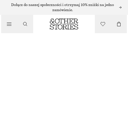
SUKIENKI MIDI
Dołącz do naszej społeczności i otrzymaj 10% zniżki na jedno
zamówienie.
/
SUKIENKI
ROZSZERZANA LNIANA SUKIENKA MIDI
450 ZŁ
/
UBRANIA
NOWOŚĆ
JASNOŻÓŁTY
32
34
36
38
40
42
44