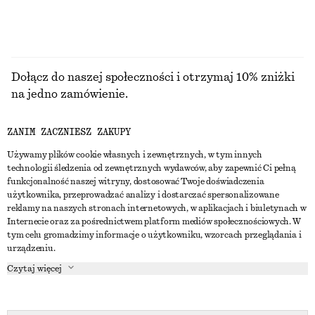
Dołącz do naszej społeczności i otrzymaj 10% zniżki
na jedno zamówienie.
ZANIM ZACZNIESZ ZAKUPY
CREATE ACCOUNT
Używamy plików cookie własnych i zewnętrznych, w tym innych
technologii śledzenia od zewnętrznych wydawców, aby zapewnić Ci pełną
funkcjonalność naszej witryny, dostosować Twoje doświadczenia
SKONTAKTUJ SIĘ Z NAMI
użytkownika, przeprowadzać analizy i dostarczać spersonalizowane
reklamy na naszych stronach internetowych, w aplikacjach i biuletynach w
Skontaktuj się z nami
Instagram
Internecie oraz za pośrednictwem platform mediów społecznościowych. W
OBSŁUGA KLIENTA
tym celu gromadzimy informacje o użytkowniku, wzorcach przeglądania i
Wyszukiwarka sklepów
Pinterest
urządzeniu.
Płatności
O NAS
Partnerzy
Facebook
Czytaj więcej
Karta podarunkowa
O nas
Kariera
Youtube
Dostawa
W trakcie tworzenia