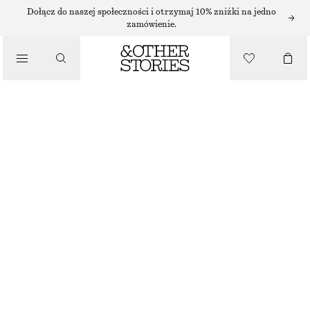
NASZYJNIKI
Dołącz do naszej społeczności i otrzymaj 10% zniżki na jedno
zamówienie.
/
BIŻUTERIA
DŁUGI NASZYJNIK Z WISIORKIEM
/
130 ZŁ
AKCESORIA
BRAK W MAGAZYNIE
ZŁOTY
ONESIZE
ROZMIAR