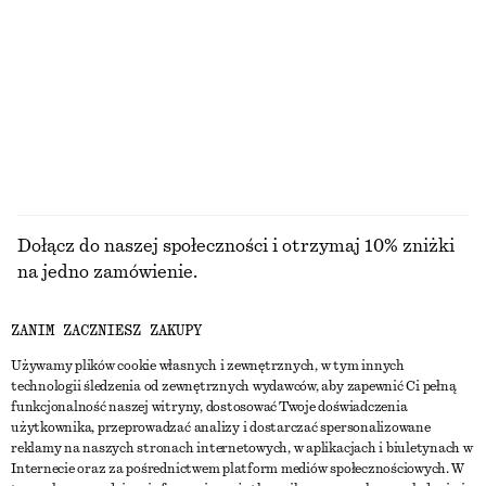
Klasyczna skórzana torba
Krótka kurtka z zamkiem błyskawicznym z przodu
490 zł
550 zł
PRZEGLĄDAJ WSZYSTKIE PRODUKTY Z KATEGORII
BIŻUTERIA
Dołącz do naszej społeczności i otrzymaj 10% zniżki
na jedno zamówienie.
ZANIM ZACZNIESZ ZAKUPY
CREATE ACCOUNT
Używamy plików cookie własnych i zewnętrznych, w tym innych
technologii śledzenia od zewnętrznych wydawców, aby zapewnić Ci pełną
funkcjonalność naszej witryny, dostosować Twoje doświadczenia
SKONTAKTUJ SIĘ Z NAMI
użytkownika, przeprowadzać analizy i dostarczać spersonalizowane
reklamy na naszych stronach internetowych, w aplikacjach i biuletynach w
Skontaktuj się z nami
Instagram
Internecie oraz za pośrednictwem platform mediów społecznościowych. W
OBSŁUGA KLIENTA