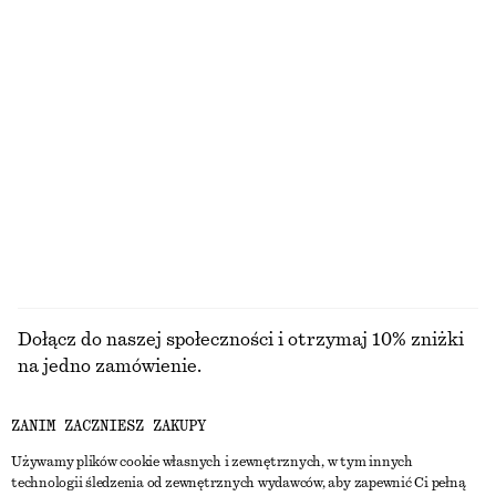
Satynowa sukienka midi bez rękawów
Lniana sukienka mini
450 zł
350 zł
Nowość
Nowość
+
8
100% len
Klasyczna skórzana torba
Krótka kurtka z zamkiem błyskawicznym z przodu
490 zł
550 zł
PRZEGLĄDAJ WSZYSTKIE PRODUKTY Z KATEGORII
BIŻUTERIA
Dołącz do naszej społeczności i otrzymaj 10% zniżki
na jedno zamówienie.
ZANIM ZACZNIESZ ZAKUPY
CREATE ACCOUNT
Używamy plików cookie własnych i zewnętrznych, w tym innych
technologii śledzenia od zewnętrznych wydawców, aby zapewnić Ci pełną