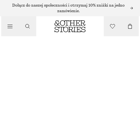
NASZYJNIKI
Dołącz do naszej społeczności i otrzymaj 10% zniżki na jedno
zamówienie.
/
BIŻUTERIA
DŁUGI NASZYJNIK Z WISIORKIEM
/
130 ZŁ
AKCESORIA
BRAK W MAGAZYNIE
JASNONIEBIESKI/ZŁOTY
ONESIZE
ROZMIAR