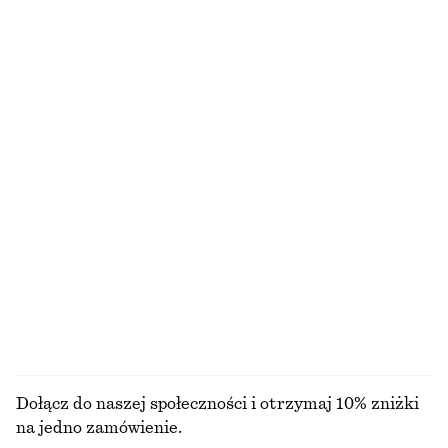
450 zł
490 zł
Nowość
+
7
Krótka kurtka z zamkiem błyskawicznym z przodu
Pudełkowy T-shirt z bawełny
550 zł
110 zł
100% bawełna organiczna
+
6
Lniana sukienka mini
Wiszące rzeźbione kolczyki
390 zł
150 zł
Nowość
100% len
+
2
PRZEGLĄDAJ WSZYSTKIE PRODUKTY Z KATEGORII
BIŻUTERIA
Dołącz do naszej społeczności i otrzymaj 10% zniżki
na jedno zamówienie.