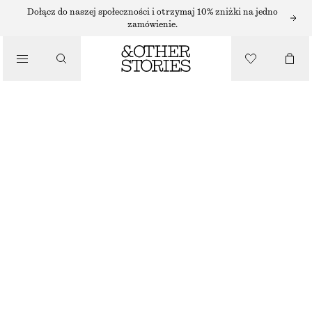
NASZYJNIKI
Dołącz do naszej społeczności i otrzymaj 10% zniżki na jedno
zamówienie.
/
BIŻUTERIA
DŁUGI NASZYJNIK Z WISIORKIEM
/
130 ZŁ
AKCESORIA
BRAK W MAGAZYNIE
SREBRNY
ONESIZE
ROZMIAR