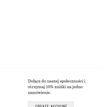
110 zł
100% bawełna organiczna
Dopasowana sukienka midi z rozszerzanym dołem
Kopertowy kardigan z wełny merynosów
290 zł
Nowość
100% wełna merino
Dołącz do naszej społeczności i
otrzymaj 10% zniżki na jedno
zamówienie.
CREATE ACCOUNT