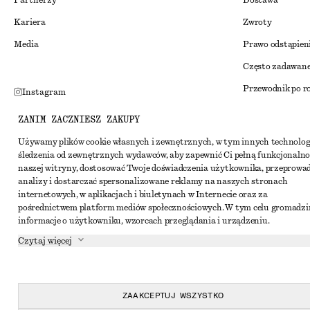
Partnerzy
Dostawa
Kariera
Zwroty
Media
Prawo odstąpien
Często zadawane
Przewodnik po r
Instagram
Zniżka studenck
Pinterest
ZANIM ZACZNIESZ ZAKUPY
Alternatywne ro
Facebook
Używamy plików cookie własnych i zewnętrznych, w tym innych technolog
śledzenia od zewnętrznych wydawców, aby zapewnić Ci pełną funkcjonalno
Regulamin
Youtube
naszej witryny, dostosować Twoje doświadczenia użytkownika, przeprowa
Warunki i posta
analizy i dostarczać spersonalizowane reklamy na naszych stronach
TikTok
internetowych, w aplikacjach i biuletynach w Internecie oraz za
Pliki cookie i ud
pośrednictwem platform mediów społecznościowych. W tym celu gromadz
informacje o użytkowniku, wzorcach przeglądania i urządzeniu.
Ustawienia dotyc
Czytaj więcej
Polityka prywat
Warunki korzyst
Oświadczenie o d
ZAAKCEPTUJ WSZYSTKO