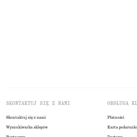
110 zł
450 zł
100% bawełna organiczna
+
2
Sandały na słupku
Kopertowy kard
450 zł
290 zł
Nowość
100% we
SKONTAKTUJ SIĘ Z NAMI
OBSŁUGA K
Skontaktuj się z nami
Płatności
Wyszukiwarka sklepów
Karta podarunk