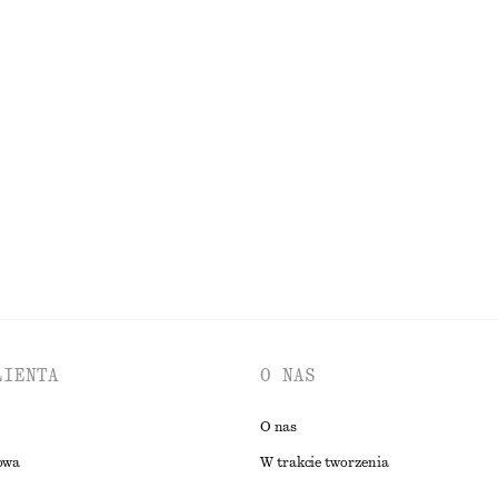
150 zł
igan z wełny merynosów
450 zł
łna merino
Nowość
PRZEGLĄDAJ WSZYSTKIE PRODUKTY Z KATEGORII BIŻUTERIA
LIENTA
O NAS
O nas
owa
W trakcie tworzenia