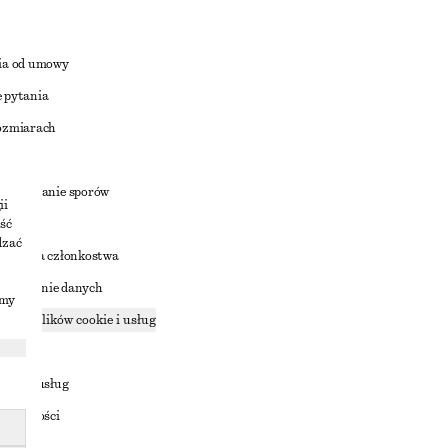
ia od umowy
 pytania
ozmiarach
a
zstrzyganie sporów
ii
ść
dzać
nowienia członkostwa
ostępnianie danych
imy
zące plików cookie i usług
ności
ania z usług
ostępności